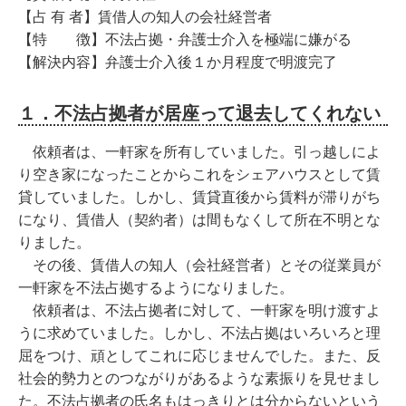
【占 有 者】賃借人の知人の会社経営者
【特 徴】不法占拠・弁護士介入を極端に嫌がる
【解決内容】弁護士介入後１か月程度で明渡完了
１．不法占拠者が居座って退去してくれない
依頼者は、一軒家を所有していました。引っ越しによ
り空き家になったことからこれをシェアハウスとして賃
貸していました。しかし、賃貸直後から賃料が滞りがち
になり、賃借人（契約者）は間もなくして所在不明とな
りました。
その後、賃借人の知人（会社経営者）とその従業員が
一軒家を不法占拠するようになりました。
依頼者は、不法占拠者に対して、一軒家を明け渡すよ
うに求めていました。しかし、不法占拠はいろいろと理
屈をつけ、頑としてこれに応じませんでした。また、反
社会的勢力とのつながりがあるような素振りを見せまし
た。不法占拠者の氏名もはっきりとは分からないという