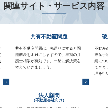
関連サイト・サービス内容
共有不動産問題
破
か
共有不動産問題は、先送りにすると問
不動産
関
題解決を困難にしますので、早期の弁
破産手
約
護士相談が有効です。一緒に解決策を
続につ
て
考えていきましょう。
てきま
理を行
法人顧問
（不動産会社向け）