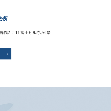
務所
舞鶴2-2-11
富士ビル赤坂6階