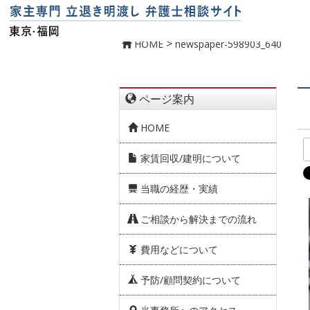
>
HOME
newspaper-598903_640
ページ案内
HOME
家賃回収/建明について
当職の経歴・実績
ご相談から解決までの流れ
費用などについて
予防/顧問契約について