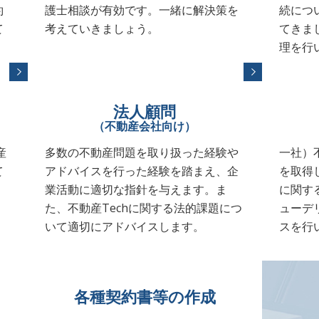
約
護士相談が有効です。一緒に解決策を
続につ
て
考えていきましょう。
てきま
理を行
法人顧問
（不動産会社向け）
産
多数の不動産問題を取り扱った経験や
一社）
て
アドバイスを行った経験を踏まえ、企
を取得
業活動に適切な指針を与えます。ま
に関す
た、不動産Techに関する法的課題につ
ューデ
いて適切にアドバイスします。
スを行
各種契約書等の作成